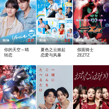
2.0
5.0
3.0
第2集
第5集
第47集
你的天空～晴
夏色之云掀起
假面骑士
转恋
恋爱与风暴
ZEZTZ
性格善良纯粹、永远乐观开朗的阳光少年舟濑阳向（福田步汰 饰
大学考试在即的高中三年级生武宫夏辉（
万津莫。自称是过