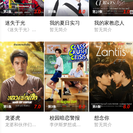
3.0
8.0
1.0
第2集
第9集
第10集
迷失于光
我的夏日实习
我的家教恋人
《迷失于光》（Lost to Light）讲述了一群曾满怀明星梦
暂无简介
暂无简介
7.0
8.0
8.0
第5集
第3集
第8集
龙婆虎
校园暗恋警报
想念你
龙婆和伙伴们意外卷入一起钻石抢劫案，成为警方怀疑的对象。
李伊斯梦想成为一名酷炫的独立摇滚音乐
暂无简介