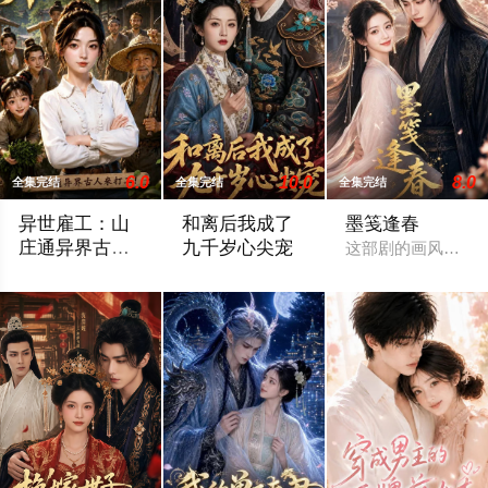
6.0
10.0
8.0
全集完结
全集完结
全集完结
异世雇工：山
和离后我成了
墨笺逢春
庄通异界古人
九千岁心尖宠
这部剧的画风真的
来打工
刚看完这部脑洞大开的 《 异世雇工：山庄通异界古人来打工 
姜晏苦等出征三年的丈夫贺凛凯旋，等来