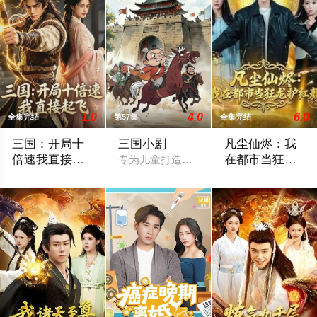
1.0
4.0
6.0
全集完结
第57集
全集完结
三国：开局十
三国小剧
凡尘仙烬：我
倍速我直接起
在都市当狂龙
专为儿童打造的趣味三国动画，用浅显易
飞
护红颜
穿越东汉末年，段羽睁开眼睛就发现自己被三国第一美女貂蝉捡
暂无简介