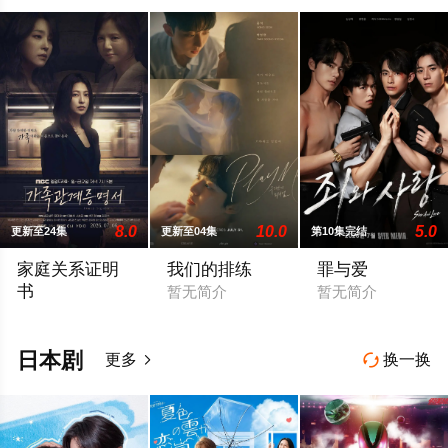
8.0
10.0
5.0
更新至24集
更新至04集
第10集完结
家庭关系证明
我们的排练
罪与爱
书
暂无简介
暂无简介
本剧讲述的是从出生瞬间开始就被打上家庭崩溃烙印的一个孩子
日本剧
更多
换一换

