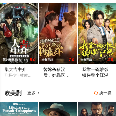
9.0
7.0
4.0
第24集已完结
全集完结
全集完结
集大吉中介
替嫁杀猪汉
我靠一碗炒饭
后，她靠医术
镇住整个江湖
刑释少年林佑（刘昊宇 饰）凭借八字过硬误入“大吉中介”，成为
权宠天下
暂无简介
暂无简介
欧美剧
更多
换一换

