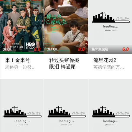
8.0
8.0
6.0
第2集
第11集
第30集完结
来！金来号
转过头帮你擦
流星花园2
眼泪 轉過頭幫
周路勇一边努力寻找父亲死亡真相，一边努力维持家族餐厅运营
英德学院的万人迷四
你擦眼淚
乐观开朗的转学生钧嘉，习惯用笑容撑过