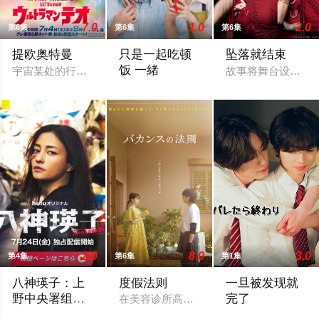
7.0
1.0
2.0
第6集
第6集
第6集
提欧奥特曼
只是一起吃顿
坠落就结束
饭 一緒
宇宙某处的行星“H12”这颗与地球极其相似的星球，某日遭到
故事将舞台设定在
本剧改编自大町テラス同名漫画，描绘了过
2.0
8.0
3.0
第4集
第6集
第1集
八神瑛子：上
度假法则
一旦被发现就
野中央署组织
完了
在美容诊所高强度工作、身心俱疲的星野
犯罪对策课 八
改编自深町秋生的超人气警察小说《组织犯罪对策课 八神瑛子》
他们知道，一旦被