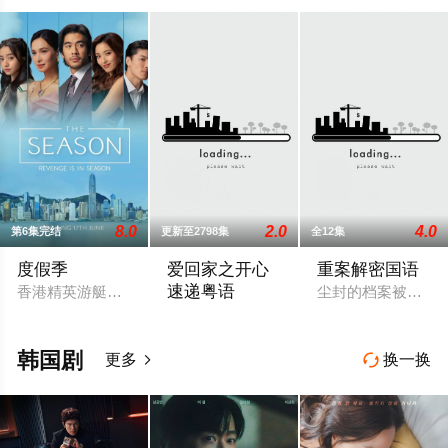
8.0
2.0
4.0
第6集完结
更新至2798集
全12集
度假季
爱回家之开心
重案解密国语
速递粤语
香港精英游艇圈的一群朋友发现，他们的夏季度假之旅逐渐演变
尘封的档案被翻开
處境劇的御用監製羅鎮岳已經準備開拍新
韩国剧
更多
换一换

