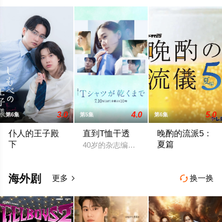
神瑛子
3.0
4.0
5.0
第6集
第5集
第6集
仆人的王子殿
直到T恤干透
晚酌的流派5：
下
夏篇
40岁的杂志编辑咲子（苍井优 饰）原本
社长之子、文武双全、校内站在金字塔顶端的五藤直也（小川饰
本剧讲述的是不动产
海外剧
更多
换一换

