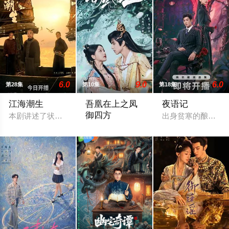
6.0
9.0
6.0
第28集
第10集
第18集
江海潮生
吾凰在上之凤
夜语记
御四方
本剧讲述了状元实业家张謇创办大生企业，实业报国的故事。甲
出身贫寒的酿酒师
改编自快看漫画作者嗷小泽的独家连载漫