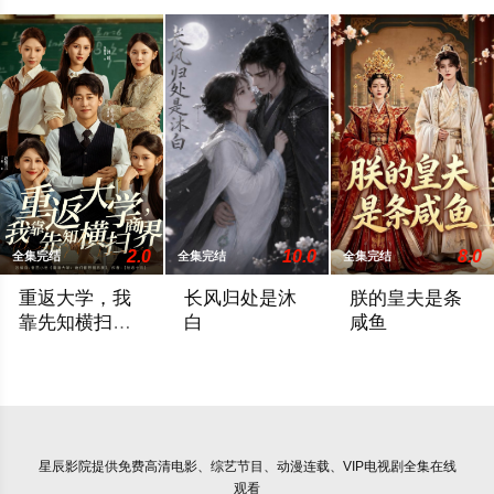
2.0
10.0
8.0
全集完结
全集完结
全集完结
重返大学，我
长风归处是沐
朕的皇夫是条
靠先知横扫商
白
咸鱼
界
暂无简介
镇北侯世子萧既白前世满门蒙冤覆灭，发
暂无简介
星辰影院
提供免费高清电影、综艺节目、动漫连载、VIP电视剧全集在线
观看