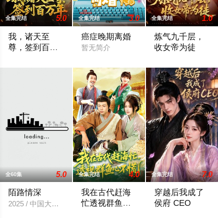
5.0
3.0
1.0
全集完结
全集完结
全集完结
我，诸天至
癌症晚期离婚
炼气九千层，
尊，签到百万
收女帝为徒
暂无简介
年
暂无简介
暂无简介
5.0
4.0
7.0
全60集
全集完结
全集完结
陌路情深
我在古代赶海
穿越后我成了
忙透视群鱼心
侯府 CEO
2025 / 中国大陆 / 短剧
不慌
暂无简介
暂无简介