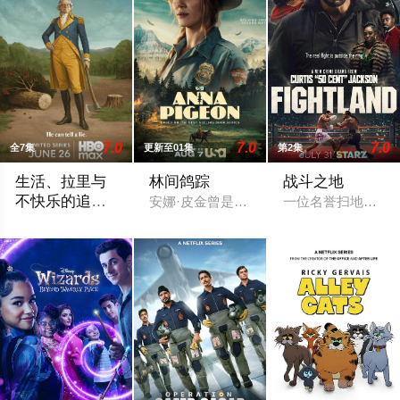
7.0
7.0
7.0
全7集
更新至01集
第2集
生活、拉里与
林间鸽踪
战斗之地
不快乐的追
安娜·皮金曾是个都市丽人，一场毁灭性
一位名誉扫地的拳
求：一部美国
作为美国建国250周年的献礼，该剧以拉里·大卫标志性的冷幽
史