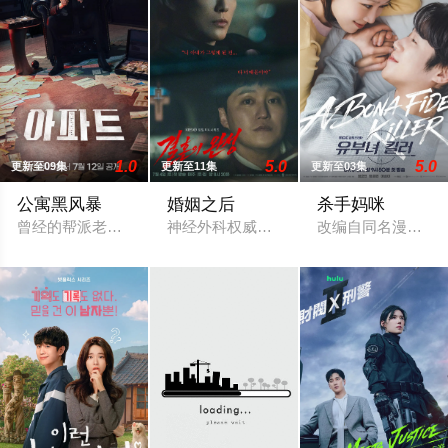
1.0
5.0
5.0
更新至09集
更新至11集
更新至03集
公寓黑风暴
婚姻之后
杀手妈咪
曾经的帮派老大急需现金，于是和有志成为律师的同伴合作，打
神经外科权威姜泰柱（南宫珉 饰）因为老
改编自同名漫画。3