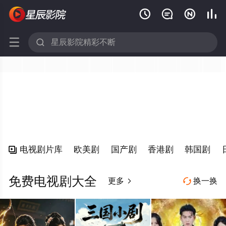






电视剧片库
欧美剧
国产剧
香港剧
韩国剧

免费电视剧大全
更多
换一换

