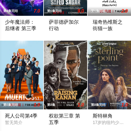
7.0
9.0
2.0
第4集完结
第6集完结
第6集完结
少年魔法师：
萨菲德萨加尔
瑞奇热维斯之
后继者 第三季
行动
街猫一族
在第二季结尾失去艾利克斯后，比莉仍然沉浸在悲痛之中。她发
暂无简介
一群性格各异、来
1.0
1.0
1.0
第6集完结
第8集
第8集完结
死人公司第4季
权欲第三章 第
斯特林角
五季
暂无简介
17岁的纽约少女A
暂无简介