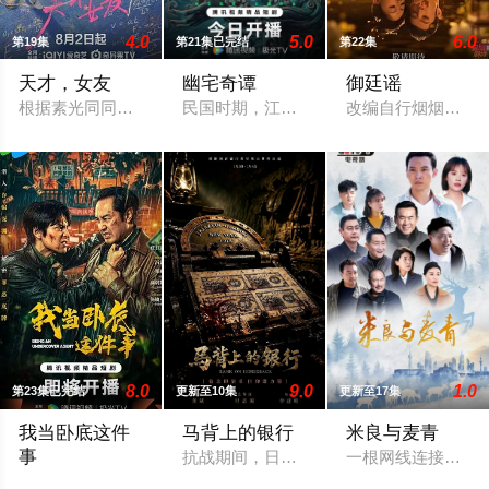
4.0
5.0
6.0
第19集
第21集已完结
第22集
天才，女友
幽宅奇谭
御廷谣
根据素光同同名小说改编。江逾白长大以后，林知夏忽然对他说：
民国时期，江淮与迅哥组成说书班子，偶遇
改编自行烟烟的同
8.0
9.0
1.0
第23集已完结
更新至10集
更新至17集
我当卧底这件
马背上的银行
米良与麦青
事
抗战期间，日伪政府强行推广、使用由“中
一根网线连接了中
程序员李文刻意接近顾婷，利用顾炎女儿奴的属性，请求老炮儿