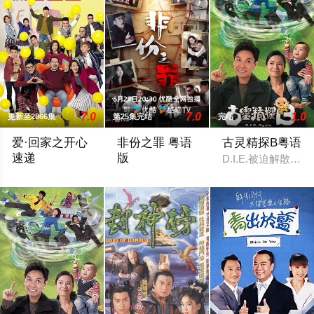
7.0
7.0
1.0
更新至2866集
第25集完结
完结
爱·回家之开心
非份之罪 粤语
古灵精探B粤语
速递
版
D.I.E.被迫解
處境劇的御用監製羅鎮岳已經準備開拍新一套處境劇，暫定叫《
人类的欲望，可驱使我们超越自我，然而