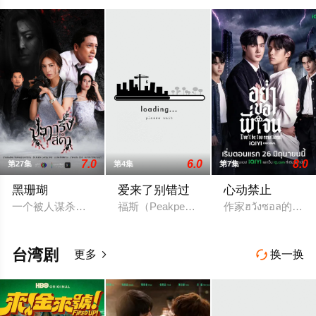
7.0
6.0
8.0
第27集
第4集
第7集
黑珊瑚
爱来了别错过
心动禁止
一个被人谋杀致死的女孩的灵魂附到珊瑚上的故事。
福斯（Peakpeemapol 饰）一直
作家ฮวังซอล的小说Rule
台湾剧
更多
换一换

