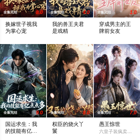
8.0
4.0
1.0
全集完结
全集完结
全集完结
换嫁世子视我
我的兽王夫君
穿成男主的王
为掌心宠
是戏精
牌前女友
这种换嫁题材真的是百看不厌，尤其是这部短剧拍出了新意 。 
真的很久没有看到过这么轻松搞笑又带感的
刚点开这部剧的时
9.0
8.0
7.0
全集完结
全集完结
全集完结
国运求生：我
权臣的烧火丫
愚王惊世
的技能有亿点
鬟
六皇子装疯卖傻求
点多
喜欢看国运求生题材的朋友千万别错过这部剧，设定真的太带感
暂无简介