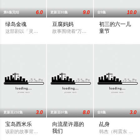
6.0
9.0
10.0
第6集完结
更新至93集
全9集
绿岛金魂
豆腐妈妈
初三的六一儿
童节
这部剧以「灵异喜剧」为主轴，剧情以史实背景结合灵异题材，
故事围绕着“万家”的豆腐老店，因“一个家
80年代的香港蛟
3.0
8.0
3.0
更新至232集
更新至07集
全8集
宝岛西米乐
向流星许愿的
乩身
我们
该剧的故事背景在五、六○年代，是以“女西装师”为主角的职人
韩杰（柯震东 饰
改编自小说《观看流星的正确方式》。星