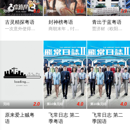
9.0
8.0
7.0
完结
完结
完结
古灵精探粤语
封神榜粤语
青出于蓝粤语
一次意外使得干探于子朗（郭晋安 饰）具有了通灵的能力，能感
商朝末年，纣王无道，荒废朝政，民不聊
贾济材（欧阳震华
2.0
4.0
4.0
完结
第10集完结
第10集完结
原来爱上贼粤
飞常日志 第二
飞常日志 第二
语
季粤语
季国语
少年高哲（刘松仁 饰）的父母死于一栋工厂大厦的一次火灾，痛
香港国际机场繁忙运转，突遇全球系统故
香港国际机场繁忙