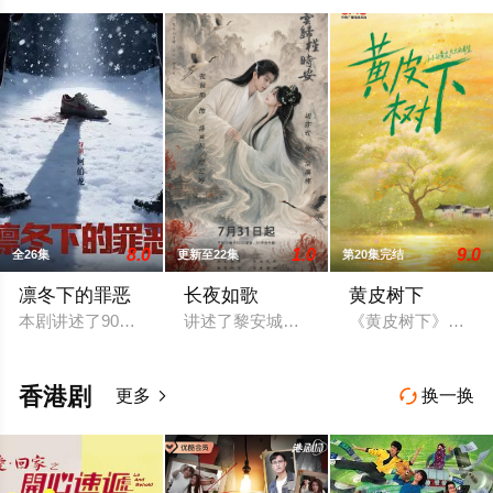
8.0
1.0
9.0
全26集
更新至22集
第20集完结
凛冬下的罪恶
长夜如歌
黄皮树下
本剧讲述了90年代末，怒河市刑侦支队在无普及监控、无DNA
讲述了黎安城大郡主棠溪槿与烈云峥之间
《黄皮树下》是由
香港剧
更多
换一换

