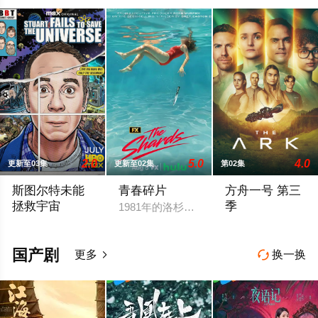
2.0
5.0
4.0
更新至03集
更新至02集
第02集
斯图尔特未能
青春碎片
方舟一号 第三
拯救宇宙
季
1981年的洛杉矶 ，一班精英名校的高中
故事聚焦《大爆炸》的漫画书老板斯图尔特·布鲁姆，他弄坏了一
官方宣布第三季
国产剧
更多
换一换

