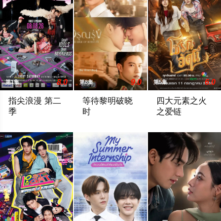
8.0
9.0
6.0
第1集
第8集
第5集
指尖浪漫 第二
等待黎明破晓
四大元素之火
季
时
之爱链
在看什么啊，GEL BOY，是在想念彼此吗？当两对情侣——‘CHIAN（Pip
一段跨越不同阶层与身份的恋情。一方唯有自
年轻的百万继承人A