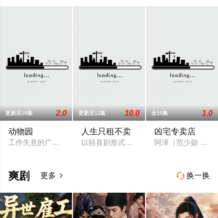
2.0
10.0
1.0
更新至10集
更新至12集
全10集
动物园
人生只租不卖
凶宅专卖店
工作失意的广告公司创意总监朱欣葵（邵雨薇 饰）竟意外成为寿
以轻喜剧形式演绎租赁管理师与房客、房东之
阿泽（范少勋 饰）
爽剧
更多
换一换

