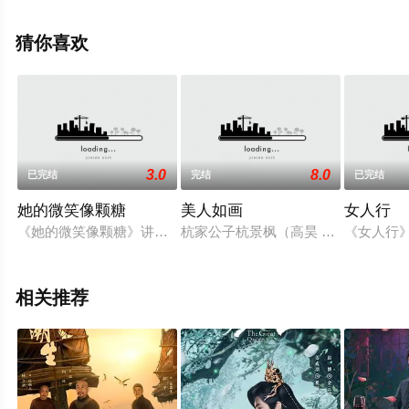
高清未删减完整版电视剧全集就上星辰影视，更多相关信
息可移步至豆瓣电视剧、电视猫或剧情网等平台了解。
猜你喜欢
3.0
8.0
已完结
完结
已完结
她的微笑像颗糖
美人如画
女人行
《她的微笑像颗糖》讲述的是，徐静姝和楚攸宁阴差阳错之下成
杭家公子杭景枫（高昊 饰）爱上了江
《女人行
相关推荐