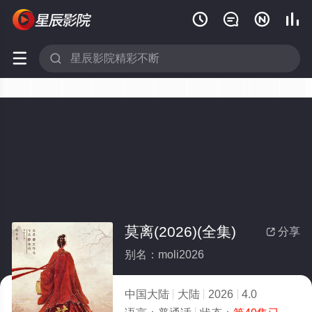






莫离(2026)(全集)
分享

别名：moli2026
中国大陆
大陆
2026
4.0