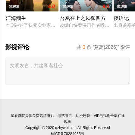
6.0
9.0
第28集
第10集
第18集
江海潮生
吾凰在上之凤御四方
夜语记
本剧讲述了状元实业家张謇创办大生企业，实业报国的故事。甲
改编自快看漫画作者嗷小泽的独家连
出身贫寒
影视评论
共
0
条 “莫离(2026)” 影评
星辰影院
提供免费高清电影、综艺节目、动漫连载、VIP电视剧全集在线
观看
Copyright © 2020 qzhywul.com All Rights Reserved
桂ICP备70284035号