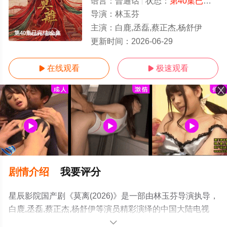
语言：
普通话
状态：
第40集已完结
-
导演：
林玉芬
主演：
白鹿,丞磊,蔡正杰,杨舒伊
第40集已完结/全集
更新时间：
2026-06-29
在线观看
极速观看


剧情介绍
我要评分
星辰影院国产剧《莫离(2026)》是一部由林玉芬导演执导，
白鹿,丞磊,蔡正杰,杨舒伊等演员精彩演绎的中国大陆电视
剧，大结局剧情已揭晓（第40集已完结），手机免费观看
