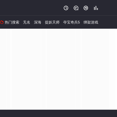




热门搜索
无名
深海
捉妖天师
夺宝奇兵5
绑架游戏
