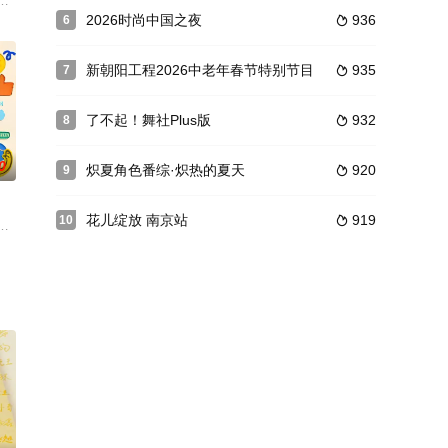
嘉宾的对话交流，回应社会情绪，在笑声
、新疆广播电视台承办的一档冬季冰雪旅游综艺节目。该节目承接第一季“
体出逃，带着他们的“秘密疯巢”一起上路！在循规蹈矩的生活之外，用脑洞大
2026时尚中国之夜
936
6

新朝阳工程2026中老年春节特别节目
935
7

了不起！舞社Plus版
932
8

0
炽夏角色番综·炽热的夏天
920
9

花儿绽放 南京站
919
10

业、生活、成长四大维度，用接地气的方式解读“年轻人友好省份”。由芒果新生