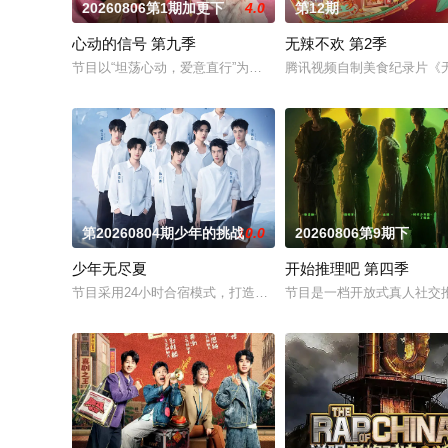
20260806第1期加更下
4.0
第12期
心动的信号 第九季
无辣不欢 第2季
节目以“坦荡心动，爱意直行”为核心主题，聚焦真诚直白的新式
腾讯视频自制美食纪录片《无
第20260804期少年的挑战
10.0
20260806第9期下
少年无尽夏
开始推理吧 第四季
节目采用24小时合宿模式，打造内娱首个新人演员成长训练营，
节目是一档开放式真人社交