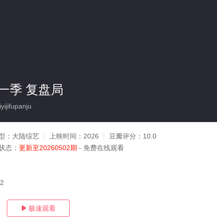
一季 复盘局
ijifupanju
型：
大陆综艺
上映时间：
2026
豆瓣评分：
10.0
状态：
更新至20260502期
- 免费在线观看
02
极速观看
