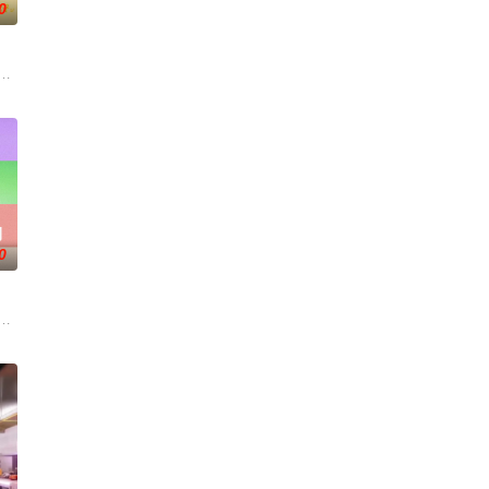
0
款当代“情绪释放器”如何一辣解千
快乐旅程。节目路线将继续延着地球的脉络，探索更全面的世界文化旅行和体
聚集资深老人和新锐潜力新人，阵容多元丰富。本季节目首次引入“竞演+合宿”
期
0
展
进入游戏世界《推门》，他们将沉浸式体
与亲手建造，探索"在不够理想的环境中，如何创造理想生活&
#姐姐当家# 第二季惊喜回归，看姐姐们如何见招拆招，畅聊人生的酸甜苦辣。观察