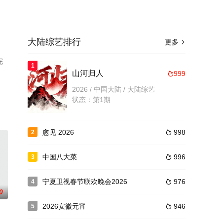
大陆综艺排行
更多

完
1
山河归人
999

2026 / 中国大陆 / 大陆综艺
状态：第1期
愈见 2026
998
2

中国八大菜
996
3

宁夏卫视春节联欢晚会2026
976
4

0
2026安徽元宵
946
5
