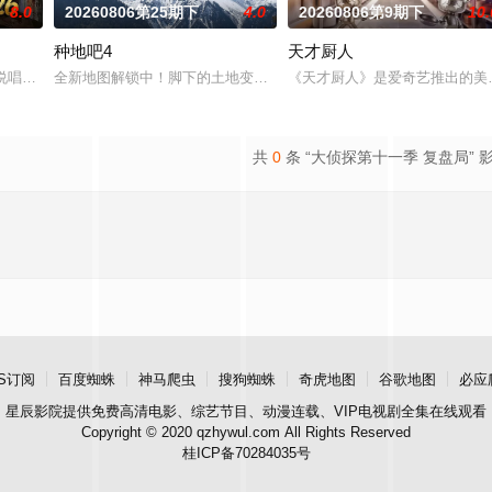
8.0
20260806第25期下
4.0
20260806第9期下
10.
种地吧4
天才厨人
俱乐部的优秀单口喜剧演员和漫才组合。每一位“小人物”都将带着真实感与鲜
# #说唱十周年巅峰对决#全新升级归来，这次不止比技术，更要玩灵魂共振！最顶
全新地图解锁中！脚下的土地变了，但十个勤天那份“想把地种好”的滚
《天才厨人》是爱奇艺推出的美
共
0
条 “大侦探第十一季 复盘局” 
S订阅
百度蜘蛛
神马爬虫
搜狗蜘蛛
奇虎地图
谷歌地图
必应
星辰影院
提供免费高清电影、综艺节目、动漫连载、VIP电视剧全集在线观看
Copyright © 2020 qzhywul.com All Rights Reserved
桂ICP备70284035号