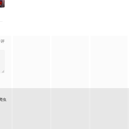
0
活
的舞台+最真的故事，让每个b
烫初心不变！将“见天地之广阔，解民生之多艰”的信念撒向更远的远方，
食竞技类真人秀 ，由何浩楠、黄渤、吕严、马頔等人为嘉宾。
影评
爬虫