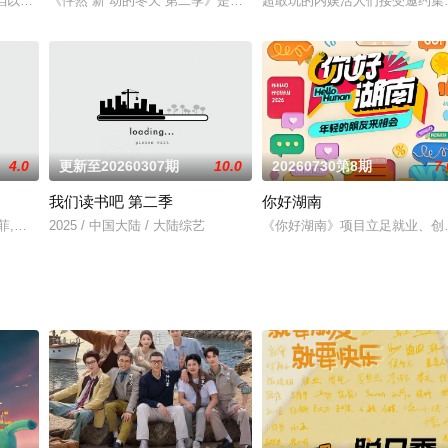
敌的他。
一档以事件话题为焦点、以喜剧脱口秀为表达形式的语言类节目，通过各行各业
《怦然“新”动的冬天 第二季》是由新疆维吾尔自治区党委宣传部部署
超敢玩的内娱活人们接受邀约集
4.0
更新至20260307期
10.0
20260730第8期
7.
我们读书吧 第二季
你好湖南​
元素与实境探案体验，以“灾难片、刑侦片、西部片、古装片”等多元风格持续
,邢菲,张晓谦,赵让
2025 / 中国大陆 / 大陆综艺
《你好湖南》项目立足就业、创