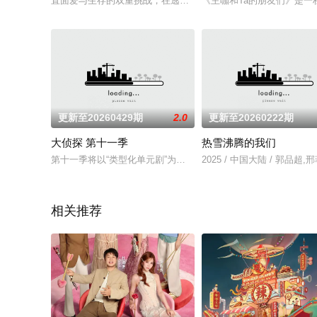
直面爱与生存的双重挑战，在逃离都市的血爱冒险中遇见势均力
《主咖和Ta的朋友们》是
更新至20260429期
2.0
更新至20260222期
大侦探 第十一季
热雪沸腾的我们
第十一季将以“类型化单元剧”为核心创新模式，深度融合影视类型
2025 / 中国大陆 / 郭品超
相关推荐