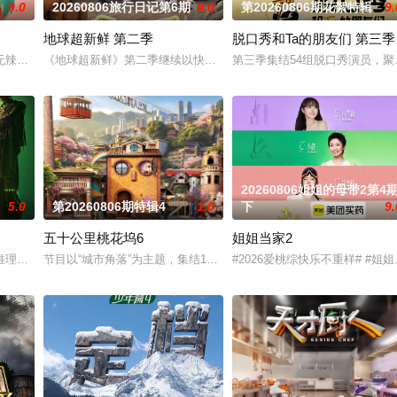
9.0
20260806旅行日记第6期
9.0
第20260806期花絮特辑
9.
地球超新鲜 第二季
脱口秀和Ta的朋友们 第三季
恋爱，告别无效拉扯，走进心动小屋，见证单身青年之间萌生的浪漫情愫。
辣不欢》第二季，以“辣”为情绪钥匙，从个人感受延伸至社会群像，深入探寻这
《地球超新鲜》第二季继续以快乐解压为核心基调，开启“地球团”的
第三季集结54组脱口秀演员，
20260806姐姐的母带2第4
5.0
第20260806期特辑4
1.0
下
9.
五十公里桃花坞6
姐姐当家2
优胜者将有机会获得优酷头部古装大剧定制角色。节目不仅还原少年成长路径，
推理游戏综艺。由刘宇宁、金靖、张凌赫、丁程鑫、周柯宇组成的玩家团将共同
节目以“城市角落”为主题，集结15位多元坞民通过21天的共同生活
#2026爱桃综快乐不重样# 