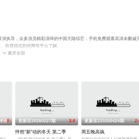
导演执导，众多演员精彩演绎的中国大陆综艺，手机免费观看高清未删减
艺、电视猫或剧情网等平台了解。
展开全部

光特辑
8.0
更新至20260227期
3.0
更新至220260424期
2.
怦然“新”动的冬天 第二季
周五晚高疯