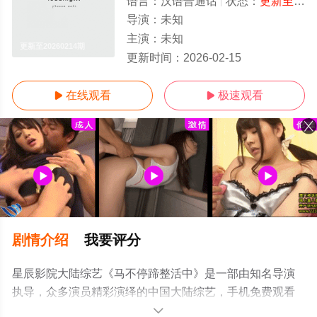
语言：
汉语普通话
状态：
更新至20260214期
导演：
未知
主演：
未知
更新至20260214期
更新时间：
2026-02-15
在线观看
极速观看


剧情介绍
我要评分
星辰影院大陆综艺《马不停蹄整活中》是一部由知名导演
执导，众多演员精彩演绎的中国大陆综艺，手机免费观看
高清未删减完整版综艺节目就上星辰影视，更多相关信息
