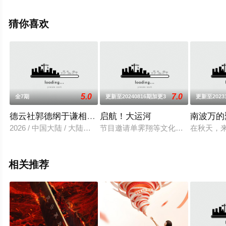
可移步至豆瓣综艺、电视猫或剧情网等平台了解。
猜你喜欢
5.0
7.0
全7期
更新至20240816期加更3
更新至2023
德云社郭德纲于谦相声专场杭州站 2026
启航！大运河
南波万的
2026 / 中国大陆 / 大陆综艺
节目邀请单霁翔等文化嘉宾组成“运河
在秋天，
相关推荐