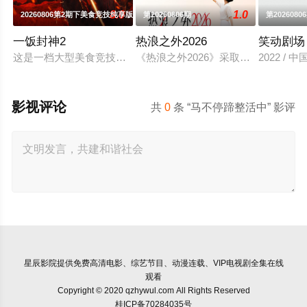
8.0
1.0
20260806第2期下美食竞技纯享版
第20260806期
第2026080
一饭封神2
热浪之外2026
笑动剧场
这是一档大型美食竞技综艺。备受观众期待的“封神厨房”再度启
《热浪之外2026》采取纪实+深度
2022 / 
影视评论
共
0
条 “马不停蹄整活中” 影评
星辰影院
提供免费高清电影、综艺节目、动漫连载、VIP电视剧全集在线
观看
Copyright © 2020 qzhywul.com All Rights Reserved
桂ICP备70284035号