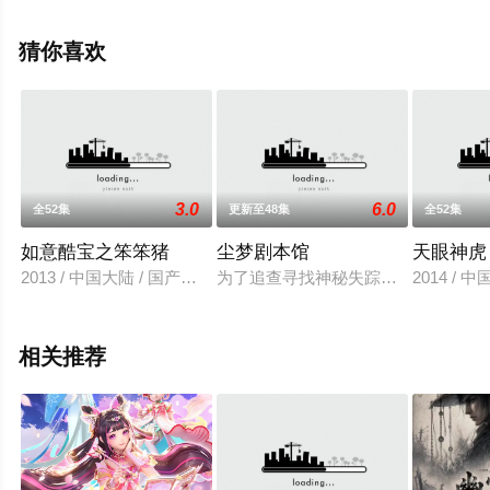
上星辰影视，更多相关信息可移步至豆瓣动漫、电视猫或
剧情网等平台了解。
猜你喜欢
3.0
6.0
全52集
更新至48集
全52集
如意酷宝之笨笨猪
尘梦剧本馆
天眼神虎
2013 / 中国大陆 / 国产动漫
为了追查寻找神秘失踪又神秘现身的
2014 / 
相关推荐