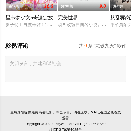
10.0
9.0
第12集
第281集
第12集
星卡梦少女5奇迹绽放
完美世界
从乱葬岗
影子特工再度来袭！宝石族精灵竟然成了关键所在！东方桃子与
动画改编自同名小说。他为修道而生
小卒萧陌
影视评论
共
0
条 “龙破九天” 影评
星辰影院
提供免费高清电影、综艺节目、动漫连载、VIP电视剧全集在线
观看
Copyright © 2020 qzhywul.com All Rights Reserved
桂ICP备70284035号