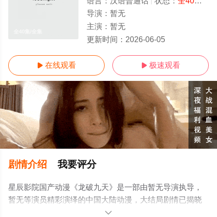
语言：
汉语普通话
状态：
全40集
- 
导演：
暂无
主演：
暂无
全40集/全集
更新时间：
2026-06-05
在线观看
极速观看


剧情介绍
我要评分
星辰影院国产动漫《龙破九天》是一部由暂无导演执导，
暂无等演员精彩演绎的中国大陆动漫，大结局剧情已揭晓
（全40集），手机免费观看高清未删减完整版动漫全集就
