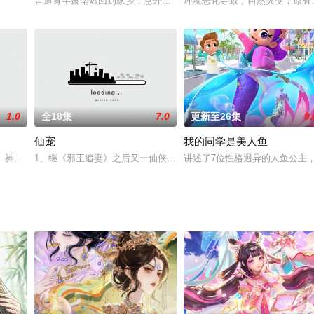
普通青年萧南烛回到家乡，意外继承了奶奶留下来的一本名为“乾坤历
环境恶化导致了自然灾变，原有
1.0
全18集
7.0
更新至26集
9.
仙宠
我的同学是美人鱼
人、神、妖三界由于人类社会的飞速发展而失去平衡，神、妖两界紧急启动救世
1、继《邪王追妻》之后又一仙侠恋爱萌宠动画《仙宠奶凶》，原作
讲述了7位性格迥异的人鱼公主