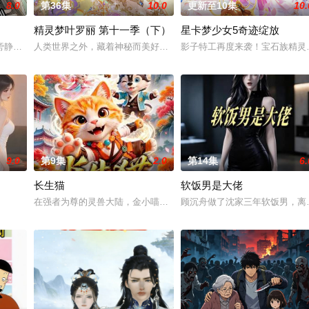
8.0
第36集
10.0
更新至10集
10.
精灵梦叶罗丽 第十一季（下）
星卡梦少女5奇迹绽放
旁静坐，直至四十九日后，棺中传来婴孩啼哭。他小心开启，见我是个女婴，此
人类世界之外，藏着神秘而美好的叶罗丽仙境。这里的仙子因自然与
影子特工再度来袭！宝石族精灵
9.0
第9集
2.0
第14集
6.
长生猫
软饭男是大佬
只小熊闯进我们营地。众人见到熊，都下意识地往后退。唯独女友的竹马赵胜，
在强者为尊的灵兽大陆，金小喵与伙伴们生来便是底层最弱的小动物
顾沉舟做了沈家三年软饭男，离婚