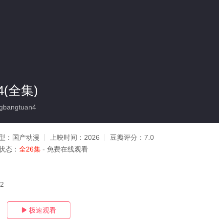
(全集)
gbangtuan4
型：
国产动漫
上映时间：
2026
豆瓣评分：
7.0
状态：
全26集
- 免费在线观看
12
极速观看
