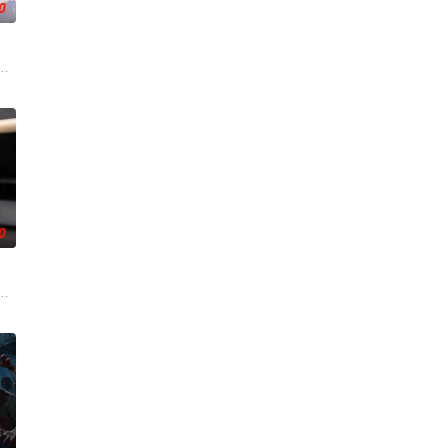
0
后我便成为东楚备受呵护的小公主。及笄
人类世界的兴衰而生，也与万物命运相连。当人类世界灾难骤起，风云失色，失
竟然成了关键所在！东方桃子与伙伴们一边为救治师父森木宇冲击仙蜜试炼赛
0
上前
，在村落与宗门中都被视作是可以被任意拿捏的对象。但是好在，金小喵手握逆
当天，他签了5000万离婚协议，随手扔进垃圾桶：“如你所愿。”他走了，沈