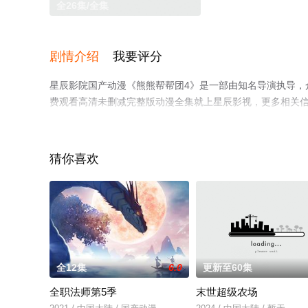
全26集/全集
剧情介绍
我要评分
星辰影院国产动漫《熊熊帮帮团4》是一部由知名导演执导，
费观看高清未删减完整版动漫全集就上星辰影视，更多相关
猜你喜欢
全12集
6.0
更新至60集
全职法师第5季
末世超级农场