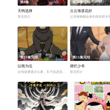
第8集
7.0
第38集完结
天狗选择
云云海湛花好
暂无简介
父亲每晚都会来到母亲棺木
第10集完结
3.0
第11集完结
以熊为伍
摆烂少爷
自驾游遭遇沙尘暴，车子陷进泥沙，进退不得。等待救援时，一
暂无简介