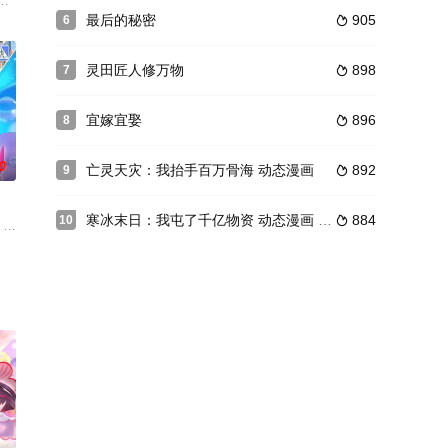
”的法宝和她曾经的职业——历师。通过乾坤历，一个个由传统节日化作的历
的世界秩序陷入混乱。贺将年少时便跟随父亲贺长风在新萨科城开卡车谋生，
最后的秘密
905
6

灵田匠人修万物
898
7

宜嫁宜娶
896
8

0
亡灵天灾：我抬手百万骨海 动态漫画
892
9

寒冰末日：我屯了千亿物资 动态漫画 第一季
884
10

计划，决定派出一批神仙、妖怪来到人界
为知名女频作者红摇的作品《仙宠奶凶》，以搞笑可爱的萌宠、三世纠葛的爱情
，第一次踏上人类陆地学校，在克服陌生的新环境、对抗黑曜石的过程中，公主