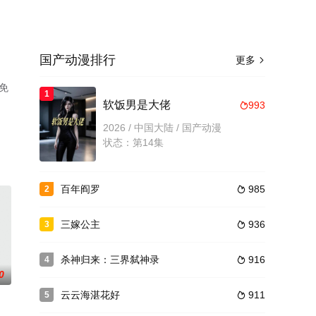
国产动漫排行
更多

免
1
软饭男是大佬
993

2026 / 中国大陆 / 国产动漫
状态：第14集
百年阎罗
985
2

三嫁公主
936
3

杀神归来：三界弑神录
916
4

0
云云海湛花好
911
5
