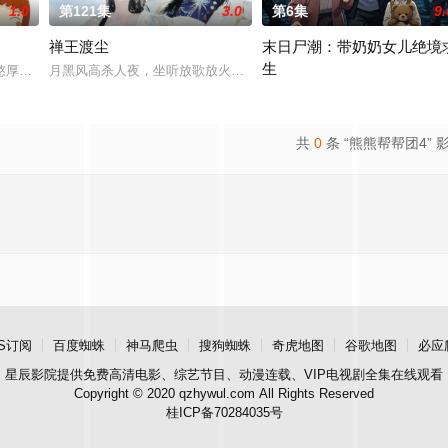
1.0
第121集
3.0
第6集
9.
禅王渡尘
末日尸潮：带奶奶女儿绝境
生
憨厚的大懒、古灵精怪的小南等好友的趣事，以及与家人的欢乐日常。剧情贴近
月黑风高杀人夜，坐听放歌放火时。萧国山外，白云寺，圣僧哥哥，
血色末日骤然降临，病毒席卷全
共
0
条 “熊熊帮帮团4” 
S订阅
百度蜘蛛
神马爬虫
搜狗蜘蛛
奇虎地图
谷歌地图
必应
星辰影院
提供免费高清电影、综艺节目、动漫连载、VIP电视剧全集在线观看
Copyright © 2020 qzhywul.com All Rights Reserved
桂ICP备70284035号