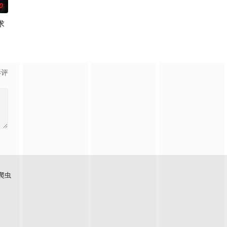
0
求
孩童真实生活，直面成长小困惑，让孩子
只要你说一句你爱我，我绝对不会纠缠于你。白云寺禅房内，一身白衣长裙，面
球，丧尸横行都市，繁华世界沦为破败死寂的人间炼狱。 秩序崩塌，危机遍地
影评
爬虫