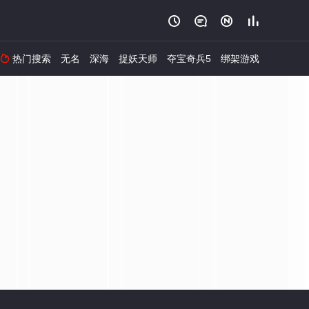




热门搜索
无名
深海
捉妖天师
夺宝奇兵5
绑架游戏
