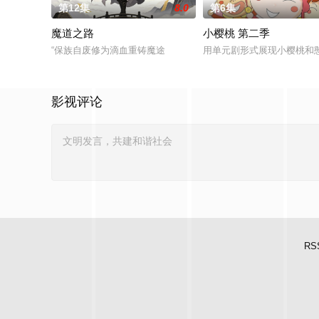
第12集
8.0
第6集
魔道之路
小樱桃 第二季
“保族自废修为滴血重铸魔途
用单元剧形式展现小樱桃和
影视评论
RS