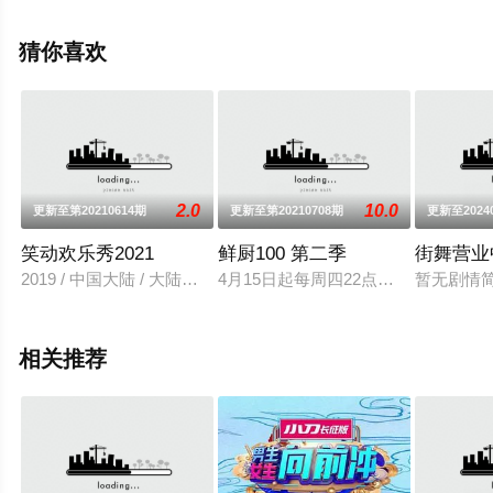
可移步至豆瓣综艺、电视猫或剧情网等平台了解。
猜你喜欢
2.0
10.0
更新至第20210614期
更新至第20210708期
更新至2024
笑动欢乐秀2021
鲜厨100 第二季
街舞营业
2019 / 中国大陆 / 大陆综艺
4月15日起每周四22点《鲜厨100》第
暂无剧情
相关推荐