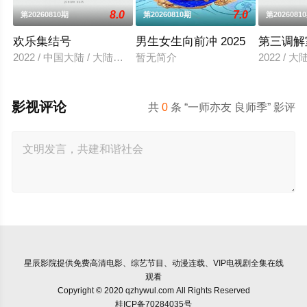
8.0
7.0
第20260810期
第20260810期
第2026081
欢乐集结号
男生女生向前冲 2025
第三调解
2022 / 中国大陆 / 大陆综艺
暂无简介
2022 / 
影视评论
共
0
条 “一师亦友 良师季” 影评
星辰影院
提供免费高清电影、综艺节目、动漫连载、VIP电视剧全集在线
观看
Copyright © 2020 qzhywul.com All Rights Reserved
桂ICP备70284035号