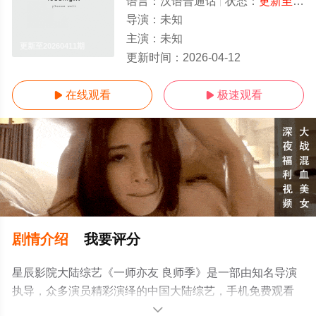
语言：
汉语普通话
状态：
更新至20260411期
导演：
未知
主演：
未知
更新至20260411期
更新时间：
2026-04-12
在线观看
极速观看


剧情介绍
我要评分
星辰影院大陆综艺《一师亦友 良师季》是一部由知名导演
执导，众多演员精彩演绎的中国大陆综艺，手机免费观看
高清未删减完整版综艺节目就上星辰影视，更多相关信息
