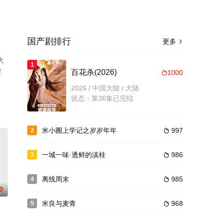
国产剧排行
更多

大
1
视
百花杀(2026)
1000

2026 / 中国大陆 / 大陆
状态：第36集已完结
米小圈上学记之岁岁年年
997
2

一城一味·透鲜的滇桂
986
3

离线周末
985
4

0
米良与麦青
968
5
