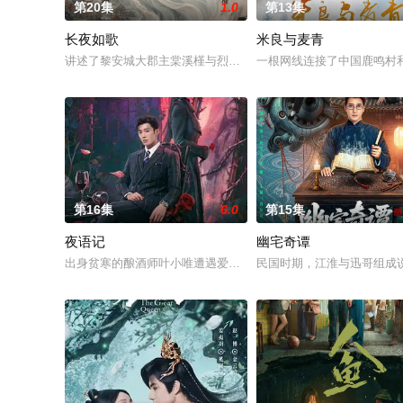
第20集
1.0
第13集
长夜如歌
米良与麦青
讲述了黎安城大郡主棠溪槿与烈云峥之间曲折动人的情感，以及
一根网线连接了中国鹿鸣村
第16集
6.0
第15集
夜语记
幽宅奇谭
出身贫寒的酿酒师叶小唯遭遇爱人程桉、恩师林晚媚的双重背叛
民国时期，江淮与迅哥组成说