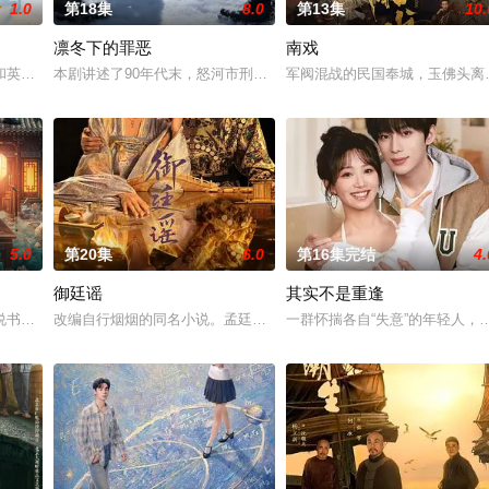
1.0
第18集
8.0
第13集
10.
凛冬下的罪恶
南戏
他们在复杂局势中坚守初心、勇敢面对困难的爱情故事。通过剧中主人公在成长
和英国牛津，麦香通过视频向米良宣告：婚不结了。鹿鸣村开了锅，村民大骂麦
本剧讲述了90年代末，怒河市刑侦支队在无普及监控、无DNA鉴定
军阀混战的民国奉城，玉佛头离
5.0
第20集
6.0
第16集完结
4.
御廷谣
其实不是重逢
。她从恨意中涅槃重生，借私生女桑落的身份入住程家。她步步为营，周旋在各
书班子，偶遇“白天人住屋，晚上鬼占房”的阴阳宅，江淮被掳走配“阴婚”。他
改编自行烟烟的同名小说。孟廷辉，大平王朝有史以来个以女子进士
一群怀揣各自“失意”的年轻人