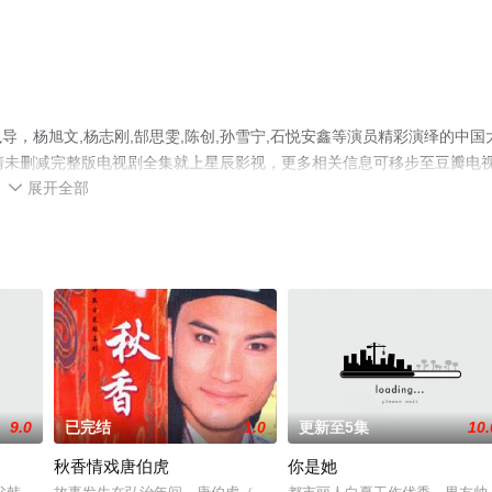
，杨旭文,杨志刚,郜思雯,陈创,孙雪宁,石悦安鑫等演员精彩演绎的中国
清未删减完整版电视剧全集就上星辰影视，更多相关信息可移步至豆瓣电
展开全部

9.0
已完结
1.0
更新至5集
10.
秋香情戏唐伯虎
你是她