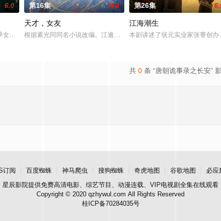
6.0
第16集
4.0
第26集
6.
天才，女友
江海潮生
季女生苏琳（黄杨钿甜 饰），虽自小被父母忽视，在艰苦环境中长大，但她始
根据素光同同名小说改编。江逾白长大以后，林知夏忽然对他说：“江
本剧讲述了状元实业家张謇创办
共
0
条 “唐朝诡事录之长安” 
S订阅
百度蜘蛛
神马爬虫
搜狗蜘蛛
奇虎地图
谷歌地图
必应
星辰影院
提供免费高清电影、综艺节目、动漫连载、VIP电视剧全集在线观看
Copyright © 2020 qzhywul.com All Rights Reserved
桂ICP备70284035号