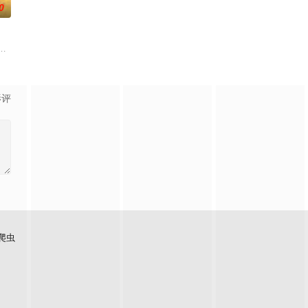
0
终刻苦学习，憧憬未来。为此，苏琳苦练
逾白，我喜欢你，哲学和生物学意义上的喜欢。”那个夜晚，他脸颊微热，还
大生企业，实业报国的故事。甲午战争后，国家蒙羞，张謇虽高中状元，却渴
影评
爬虫