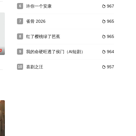
成功
过后，马东山年老多病，韩德昌早死
，在洞房花烛之日连夜潜逃，作为新娘，陆昭容（李若彤 饰）十分受辱，于
气多金。可突然间她的生活发生了变化，周边的人开始对她窃窃私语，甚至收
许你一个安康
967
6

雀骨 2026
965
7

红了樱桃绿了芭蕉
965
8

0
我的命硬旺透了侯门（AI短剧）
964
9

喜剧之汪
957
10

再一次变成了室友。宋小卿因为获得拆迁款，成为了一个暴发户，并经营起一家
，在第二季中，他和室友的关系，又该何去何从？除此之外，萌蠢的宋小 卿，