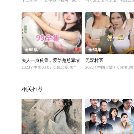
十五年前，一起事故导致两个家庭破碎，童年的好姐妹小久与薇
马可爱之父马东山、韩冰之父
全99集
1.0
全63集
夫人一身反骨，爱给楚总添堵
无双村医
2023 / 中国大陆 / 女频恋爱,国产
2023 / 中国大陆 / 反转爽,
相关推荐