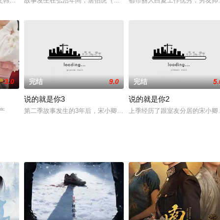
薇两人不得不分离两地。十五年后两人因工作偶遇，并在童年好友铁子的帮助下
韩德昌、宋天明，号称豪森“三驾马车”，当年三兄弟创立“豪森酒店”。30年
故事发生在弘治年间，唐伯虎（耿乐 饰）不满意家里给他安排的亲事
都市丽人白夏工作优秀，男友帅
3.0
完结
9.0
完结
5.
说的就是你3
说的就是你2
国产
第二季故事发生的3年后，宋小卿、杨天琪、王小水三人意外重逢，
上季经历了跟室友分居的宋小卿