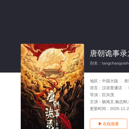
唐朝诡事录
别名：tangchaoguishi
地区：
中国大陆
类
语言：
汉语普通话
导演：
巨兴茂
主演：
杨旭文,杨志刚
更新时间：
2025-11-
在线观看
