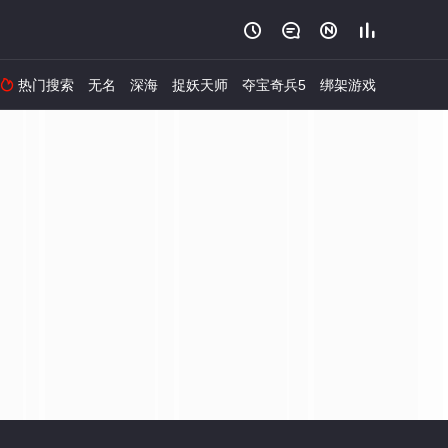




热门搜索
无名
深海
捉妖天师
夺宝奇兵5
绑架游戏
