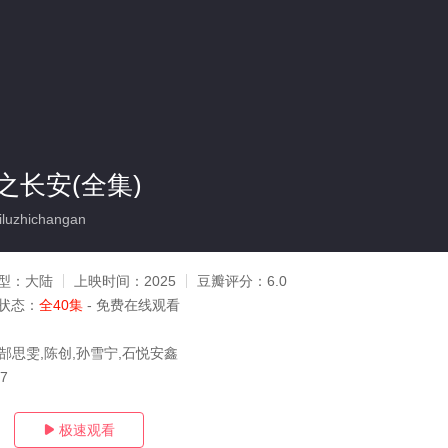
之长安(全集)
luzhichangan
型：
大陆
上映时间：
2025
豆瓣评分：
6.0
状态：
全40集
- 免费在线观看
,郜思雯,陈创,孙雪宁,石悦安鑫
27
极速观看
