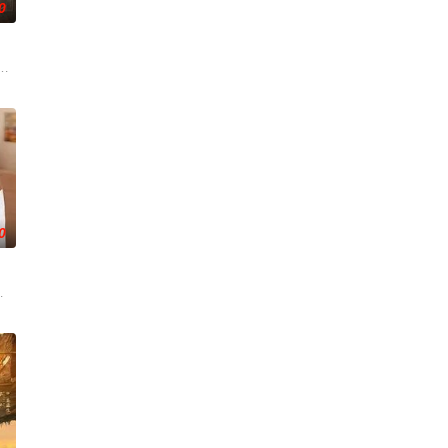
0
的道
香是叛徒。麦香是婚前体检查出不孕症，
技术的支持下，通过摸排、勘查等传统刑侦手段，接连破获数起重案要案的艰
奇失窃，戏班主横尸戏台，将冷血少帅许又安与昆曲名伶荣筱楠推向不死不休
0
怀心
与女探长穆英搭档，侦破阎王娶亲、
科三元及第入翰林院的奇女子。十年前的她被他从死人堆里救出来，蓬头垢面口
，在沿海小城南安相遇相知，他们决心各展所长创办旅行社。他们以当地的特色