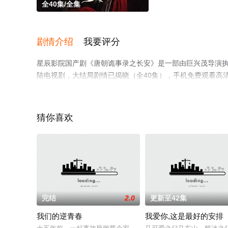
全40集/全集
剧情介绍
我要评分
星辰影院国产剧《唐朝诡事录之长安》是一部由巨兴茂导演执导
陆电视剧，大结局剧情已揭晓（全40集），手机免费观看高
剧、电视猫或剧情网等平台了解。
猜你喜欢
完结
2.0
更新至42集
我们的逆青春
我爱你,这是最好的安排