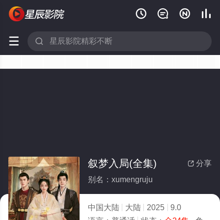






叙梦入局(全集)
分享

别名：xumengruju
中国大陆
大陆
2025
9.0