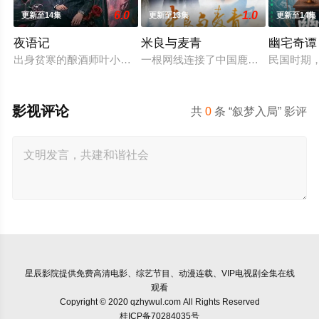
6.0
1.0
更新至14集
更新至13集
更新至14集
夜语记
米良与麦青
幽宅奇谭
出身贫寒的酿酒师叶小唯遭遇爱人程桉、恩师林晚媚的双重背叛
一根网线连接了中国鹿鸣村和英国牛
民国时期
影视评论
共
0
条 “叙梦入局” 影评
星辰影院
提供免费高清电影、综艺节目、动漫连载、VIP电视剧全集在线
观看
Copyright © 2020 qzhywul.com All Rights Reserved
桂ICP备70284035号