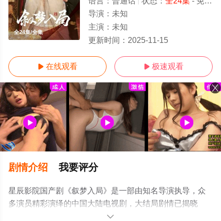
语言：
普通话
状态：
全24集
- 免费在线观看
导演：
未知
主演：
未知
全24集/全集
更新时间：
2025-11-15
在线观看
极速观看


剧情介绍
我要评分
星辰影院国产剧《叙梦入局》是一部由知名导演执导，众
多演员精彩演绎的中国大陆电视剧，大结局剧情已揭晓
（全24集），手机免费观看高清未删减完整版电视剧全集
