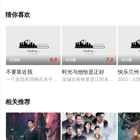
就上星辰影视，更多相关信息可移步至豆瓣电视剧、电视
猫或剧情网等平台了解。
猜你喜欢
6.0
7.0
已完结
全25集
全30集
不要靠近我
时光与他恰是正好
快乐兰州
一个若隐若现幽灵杀手一场布局十四年黑帮权谋之战跨国追杀无
改编自蒋牧童晋江同名小说“钓”系兔
2002 / 
相关推荐