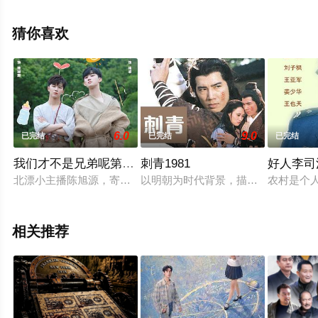
版电视剧全集就上星辰影视，更多相关信息可移步至豆瓣
电视剧、电视猫或剧情网等平台了解。
猜你喜欢
6.0
9.0
已完结
已完结
已完结
我们才不是兄弟呢第2季
刺青1981
好人李司
北漂小主播陈旭源，寄宿在虽是“侄孙”却年纪相仿的程序员祖波
以明朝为时代背景，描述李其(朱江)
农村是个
相关推荐