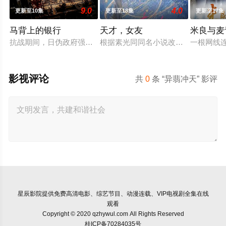
9.0
4.0
更新至10集
更新至18集
更新至17集
马背上的银行
天才，女友
米良与麦
抗战期间，日伪政府强行推广、使用由“中国准备银行”发行的伪
根据素光同同名小说改编。江逾白长大
一根网线
影视评论
共
0
条 “异翡冲天” 影评
星辰影院
提供免费高清电影、综艺节目、动漫连载、VIP电视剧全集在线
观看
Copyright © 2020 qzhywul.com All Rights Reserved
桂ICP备70284035号