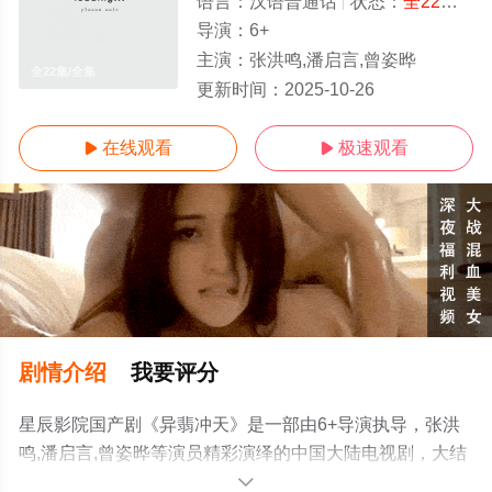
语言：
汉语普通话
状态：
全22集
- 
导演：
6+
主演：
张洪鸣,潘启言,曾姿晔
全22集/全集
更新时间：
2025-10-26
在线观看
极速观看


剧情介绍
我要评分
星辰影院国产剧《异翡冲天》是一部由6+导演执导，张洪
鸣,潘启言,曾姿晔等演员精彩演绎的中国大陆电视剧，大结
局剧情已揭晓（全22集），手机免费观看高清未删减完整
