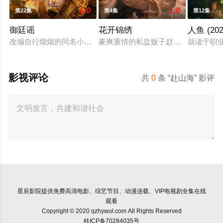
6.0
1.0
第22集
第4集
第12集
御廷谣
花开锦绣
人鱼 (202
改编自行烟烟的同名小说。孟廷辉，大平王朝有史以来个以女子
豪爽重情的私盐贩子赵凌虽出身草莽
就读于职
影视评论
共
0
条 “赴山海” 影评
星辰影院
提供免费高清电影、综艺节目、动漫连载、VIP电视剧全集在线
观看
Copyright © 2020 qzhywul.com All Rights Reserved
桂ICP备70284035号