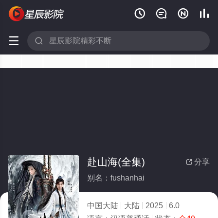






赴山海(全集)
分享

别名：fushanhai
中国大陆
大陆
2025
6.0