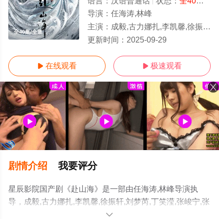
语言：
汉语普通话
状态：
全40集
- 
导演：
任海涛,林峰
主演：
成毅,古力娜扎,李凯馨,徐振轩,刘梦芮,丁笑滢,张峻宁,张晓晨,丁勇岱,胡可,邱心志,曹翠芬,陈钰琪,吕
全40集/全集
更新时间：
2025-09-29
在线观看
极速观看


剧情介绍
我要评分
星辰影院国产剧《赴山海》是一部由任海涛,林峰导演执
导，成毅,古力娜扎,李凯馨,徐振轩,刘梦芮,丁笑滢,张峻宁,张
晓晨,丁勇岱,胡可,邱心志,曹翠芬,陈钰琪,吕颂贤,赵华为,肖
