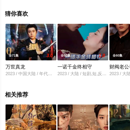
燕,杨晋恒,佟梦实,李欣泽,何中华,贺刚,钱泳辰,朱亚英,马秋
子,张智霖,杨丽菁,李俊逸,程相,王靖,张赫,杜俊泽,王奕珵,林
猜你喜欢
泽辉,张祎格,林嘉慧,陈熹熹,魏等演员精彩演绎的中国大陆
电视剧，大结局剧情已揭晓（全40集），手机免费观看高
清未删减完整版电视剧全集就上星辰影视，更多相关信息
可移步至豆瓣电视剧、电视猫或剧情网等平台了解。
3.0
1.0
全71集
全50集
全60集
万世真龙
一诺千金终相守
财阀老公
2023 / 中国大陆 / 年代穿越,国产
2023 / 大陆 / 短剧,短,反转爽,国产
2023 / 
相关推荐