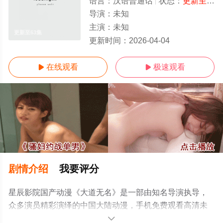
语言：
汉语普通话
状态：
更新至63集
导演：
未知
主演：
未知
更新至63集
更新时间：
2026-04-04
在线观看
极速观看


剧情介绍
我要评分
星辰影院国产动漫《大道无名》是一部由知名导演执导，
众多演员精彩演绎的中国大陆动漫，手机免费观看高清未
删减完整版动漫全集就上星辰影视，更多相关信息可移步
