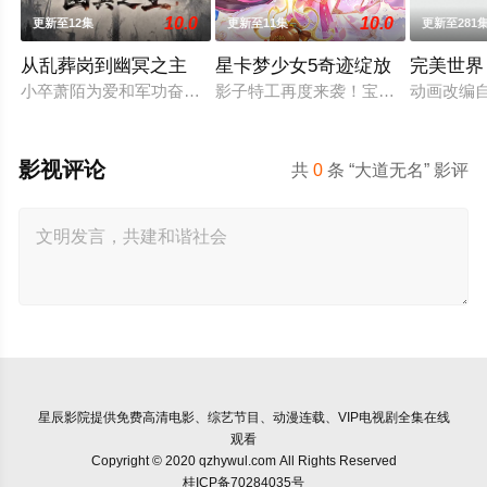
10.0
10.0
更新至12集
更新至11集
更新至281
从乱葬岗到幽冥之主
星卡梦少女5奇迹绽放
完美世界
小卒萧陌为爱和军功奋斗三年，却被恋人柳莺儿与将军之子赵昊联
影子特工再度来袭！宝石族精灵竟然
动画改编
影视评论
共
0
条 “大道无名” 影评
星辰影院
提供免费高清电影、综艺节目、动漫连载、VIP电视剧全集在线
观看
Copyright © 2020 qzhywul.com All Rights Reserved
桂ICP备70284035号