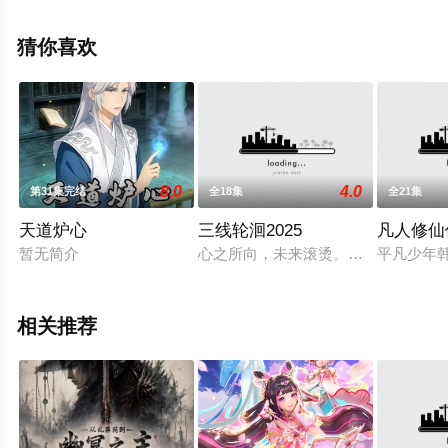
至豆瓣动漫、电视猫或剧情网等平台了解。
猜你喜欢
8.0
4.0
第31集完结
全18集
全21集
天道炉心
三线轮洄2025
凡人修仙
暂无简介
心之所向，未来滚烫。鹅次元动画年度
平凡少年
相关推荐