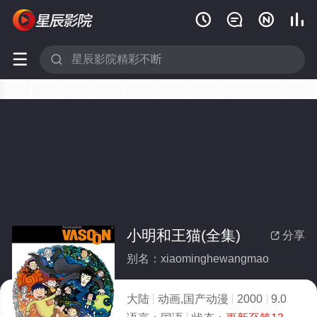






小明和王猫(全集)
分享

别名：xiaominghewangmao
大陆
动画,国产动漫
2000
9.0