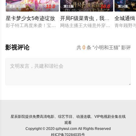
10.0
10.0
更新至10集
第11集
第14集
星卡梦少女5奇迹绽放
开局F级菜青虫，我靠吞噬成神了
全城通缉
影子特工再度来袭！宝石族精灵竟然成了关键所在！东方桃子与
网络主播王大锤意外穿越成一只F级
青年顾野
影视评论
共
0
条 “小明和王猫” 影评
星辰影院
提供免费高清电影、综艺节目、动漫连载、VIP电视剧全集在线
观看
Copyright © 2020 qzhywul.com All Rights Reserved
桂ICP备70284035号