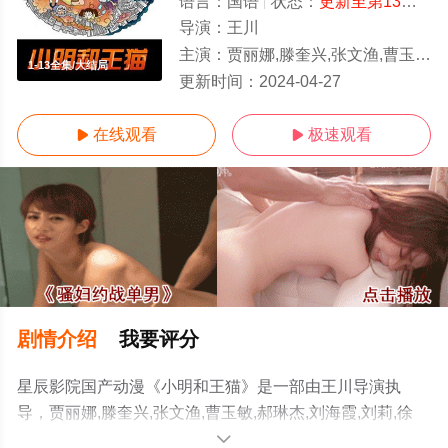
语言：
国语
状态：
更新至第13集
- 
导演：
王川
主演：
贾丽娜,滕奎兴,张文渔,曹玉敏,郝琳杰,刘海霞,刘莉,徐琳,佟春光
1-13全集/大结局
更新时间：
2024-04-27
在线观看
极速观看


剧情介绍
我要评分
星辰影院国产动漫《小明和王猫》是一部由王川导演执
导，贾丽娜,滕奎兴,张文渔,曹玉敏,郝琳杰,刘海霞,刘莉,徐
琳,佟春光等演员精彩演绎的大陆动漫，大结局剧情已揭晓
