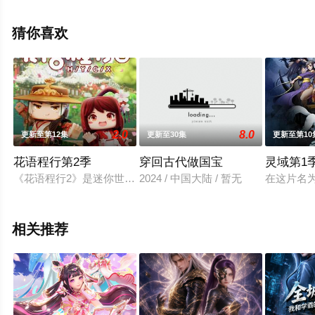
（1-13全集），手机免费观看高清未删减完整版动漫全集
就上星辰影视，更多相关信息可移步至豆瓣动漫、电视猫
猜你喜欢
或剧情网等平台了解。
2.0
8.0
更新至第12集
更新至30集
更新至第10
花语程行第2季
穿回古代做国宝
灵域第1
《花语程行2》是迷你世界官方出品的系列短视频。故事中，花小
2024 / 中国大陆 / 暂无
在这片名
相关推荐