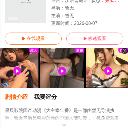
语言：
汉语普通话
状态：
第85集
- 
导演：
暂无
主演：
暂无
第85集
更新时间：
2026-08-07
在线观看
极速观看


剧情介绍
我要评分
星辰影院国产动漫《大主宰年番》是一部由暂无导演执
导，暂无等演员精彩演绎的中国大陆动漫，手机免费观看
高清未删减完整版动漫全集就上星辰影视，更多相关信息
