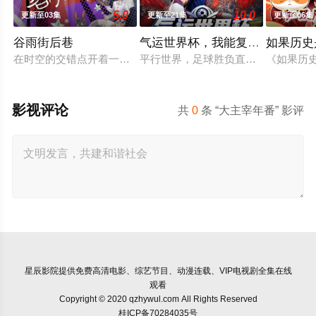
5.0
10.0
更新至03集
更新至21集
更新至06集
谷雨街后巷
气运世界杯，我能复制所有球星
如果历史
在时空的交错点开着一间酒馆——谷雨街后巷。 无论城市的角落，
平行世界，足球胜负直接绑定国运。Z
《如果历
影视评论
共
0
条 “大主宰年番” 影评
星辰影院
提供免费高清电影、综艺节目、动漫连载、VIP电视剧全集在线
观看
Copyright © 2020 qzhywul.com All Rights Reserved
桂ICP备70284035号