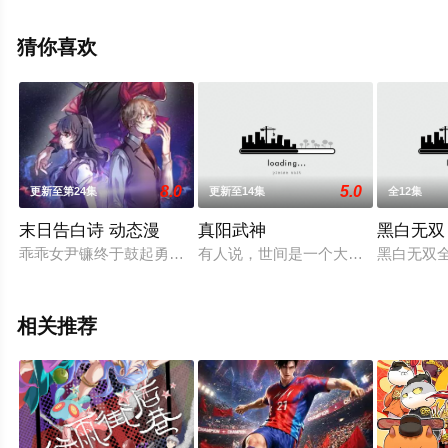
可移步至豆瓣动漫、电视猫或剧情网等平台了解。
猜你喜欢
8.0
5.0
更新至第24集
更新至14集
全12集
末日告白诗 动态漫
真阳武神
黑白无双
乖乖女尹镰终于鼓起勇气向青梅竹马的宫风曜告白，却得到一个
有人说，世间是一个大苦海，人在海
黑白无双
相关推荐