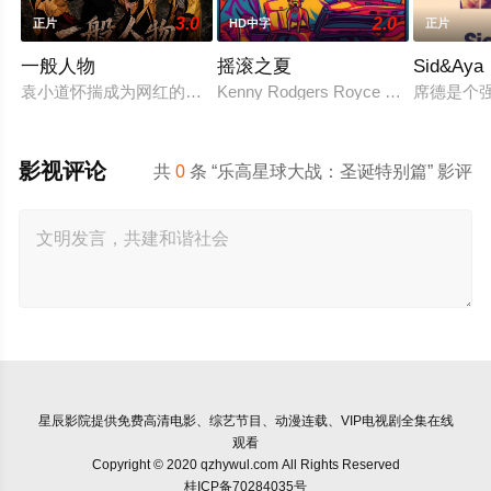
3.0
2.0
正片
HD中字
正片
一般人物
摇滚之夏
Sid&A
袁小道怀揣成为网红的梦想创作短视频，并与周小乙等人组建了“
Kenny Rodgers Royce 带着他的摄
席德是个
影视评论
共
0
条 “乐高星球大战：圣诞特别篇” 影评
星辰影院
提供免费高清电影、综艺节目、动漫连载、VIP电视剧全集在线
观看
Copyright © 2020 qzhywul.com All Rights Reserved
桂ICP备70284035号