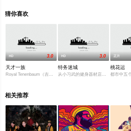
·泰勒,安东尼·丹尼尔斯等演员精彩演绎的美国电影，手机免
费观看高清未删减完整版电影大全就上星辰影视，更多相
猜你喜欢
关信息可移步至豆瓣电影、电视猫或剧情网等平台了解。
3.0
3.0
HD
HD
正片
天才一族
特务迷城
桃花运
Royal Tenenbaum（吉恩·哈克曼 Gene Hackman 饰
从小习武的健身器材店营业员小北（
都市中五
相关推荐