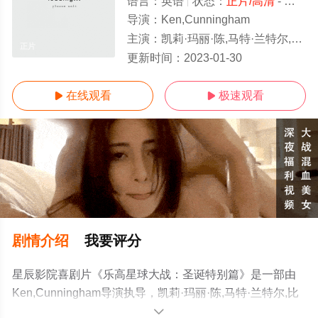
语言：
英语
状态：
正片/高清
- 免费在线观看
导演：
Ken,Cunningham
主演：
凯莉·玛丽·陈,马特·兰特尔,比利·迪·威廉姆斯,迪·布拉雷·贝克尔,汤姆·凯恩,詹姆斯·阿诺德·泰勒,
正片
更新时间：
2023-01-30
在线观看
极速观看


剧情介绍
我要评分
星辰影院喜剧片《乐高星球大战：圣诞特别篇》是一部由
Ken,Cunningham导演执导，凯莉·玛丽·陈,马特·兰特尔,比
利·迪·威廉姆斯,迪·布拉雷·贝克尔,汤姆·凯恩,詹姆斯·阿诺德
